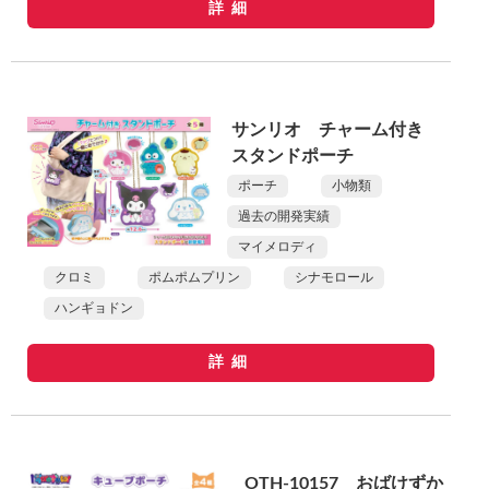
詳細
サンリオ チャーム付き
スタンドポーチ
ポーチ
小物類
過去の開発実績
マイメロディ
クロミ
ポムポムプリン
シナモロール
ハンギョドン
詳細
OTH-10157 おばけずか