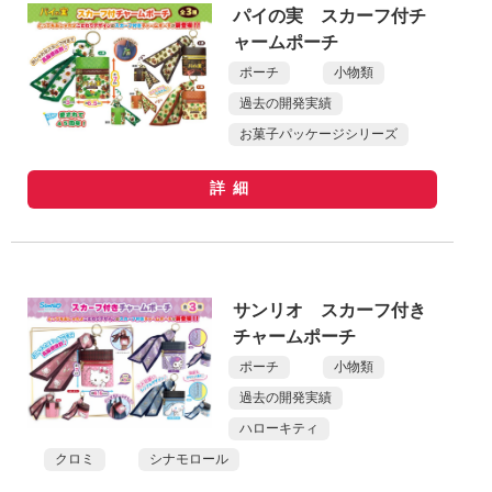
パイの実 スカーフ付チ
ャームポーチ
ポーチ
小物類
過去の開発実績
お菓子パッケージシリーズ
詳細
サンリオ スカーフ付き
チャームポーチ
ポーチ
小物類
過去の開発実績
ハローキティ
クロミ
シナモロール