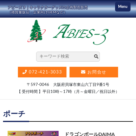
コ
Menu
アビーズ３｜キャラクターグッズの企画製造販売
ン
（雑貨量販店・企業向けOEMなど）
テ
ン
ツ
に
ス
キ
ッ
072-421-3033
お問合せ
プ
〒597-0046 大阪府貝塚市東山六丁目9番1号
【 受付時間 】平日10時～17時（月～金曜日／祝日以外）
ポーチ
ドラゴンボールDAIMA