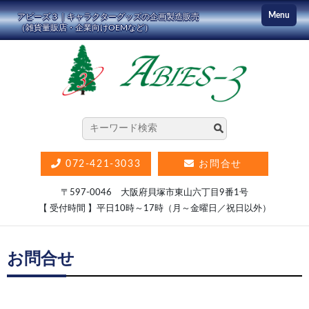
コ
Menu
アビーズ３｜キャラクターグッズの企画製造販売
ン
（雑貨量販店・企業向けOEMなど）
テ
ン
ツ
に
ス
キ
ッ
072-421-3033
お問合せ
プ
〒597-0046 大阪府貝塚市東山六丁目9番1号
【 受付時間 】平日10時～17時（月～金曜日／祝日以外）
お問合せ