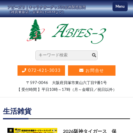
コ
Menu
アビーズ３｜キャラクターグッズの企画製造販売
ン
（雑貨量販店・企業向けOEMなど）
テ
ン
ツ
に
ス
キ
ッ
072-421-3033
お問合せ
プ
〒597-0046 大阪府貝塚市東山六丁目9番1号
【 受付時間 】平日10時～17時（月～金曜日／祝日以外）
生活雑貨
2026阪神タイガース 保