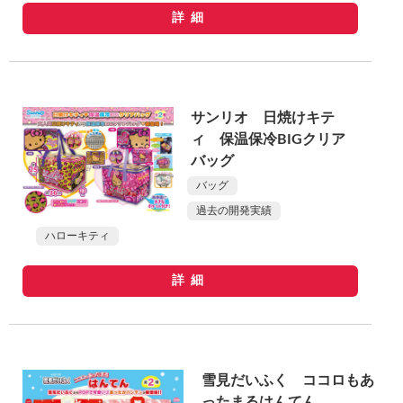
詳細
サンリオ 日焼けキテ
ィ 保温保冷BIGクリア
バッグ
バッグ
過去の開発実績
ハローキティ
詳細
雪見だいふく ココロもあ
ったまるはんてん