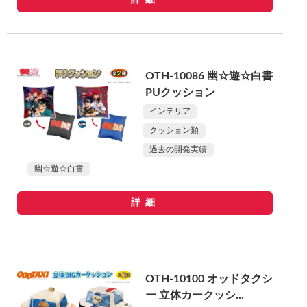
詳細
OTH-10086 幽☆遊☆白書
PUクッション
インテリア
クッション類
過去の開発実績
幽☆遊☆白書
詳細
OTH-10100 オッドタクシ
ー 立体カークッシ...