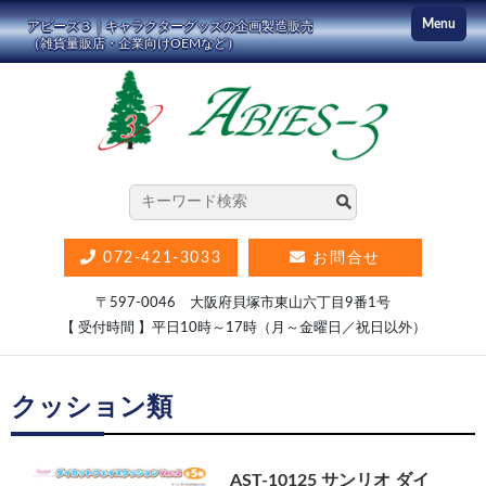
コ
Menu
アビーズ３｜キャラクターグッズの企画製造販売
ン
（雑貨量販店・企業向けOEMなど）
テ
ン
ツ
に
ス
キ
ッ
072-421-3033
お問合せ
プ
〒597-0046 大阪府貝塚市東山六丁目9番1号
【 受付時間 】平日10時～17時（月～金曜日／祝日以外）
クッション類
AST-10125 サンリオ ダイ