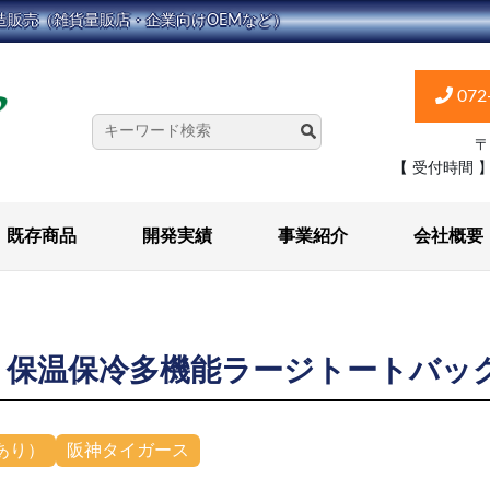
造販売（雑貨量販店・企業向けOEMなど）
072
〒
【 受付時間 
既存商品
開発実績
事業紹介
会社概要
ス 保温保冷多機能ラージトートバッ
あり）
阪神タイガース