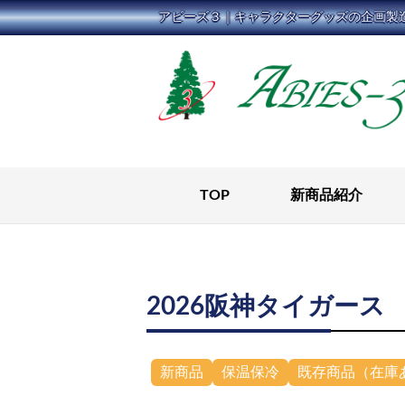
コ
アビーズ３｜キャラクターグッズの企画製
ン
テ
ン
ツ
に
ス
キ
TOP
新商品紹介
ッ
プ
2026阪神タイガー
新商品
保温保冷
既存商品（在庫