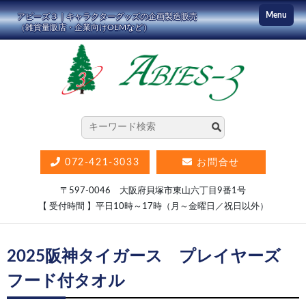
コ
Menu
アビーズ３｜キャラクターグッズの企画製造販売
ン
（雑貨量販店・企業向けOEMなど）
テ
ン
ツ
に
ス
キ
ッ
072-421-3033
お問合せ
プ
〒597-0046 大阪府貝塚市東山六丁目9番1号
【 受付時間 】平日10時～17時（月～金曜日／祝日以外）
2025阪神タイガース プレイヤーズ
フード付タオル