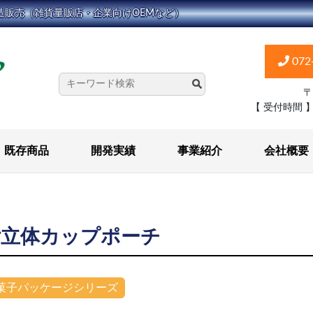
造販売（雑貨量販店・企業向けOEMなど）
072
〒
【 受付時間 
既存商品
開発実績
事業紹介
会社概要
付立体カップポーチ
菓子パッケージシリーズ