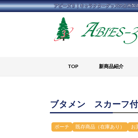
コ
アビーズ３｜キャラクターグッズの企画製
ン
テ
ン
ツ
に
ス
キ
TOP
新商品紹介
ッ
プ
ブタメン スカーフ
ポーチ
既存商品（在庫あり）
お