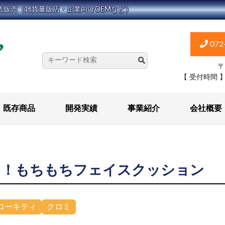
造販売（雑貨量販店・企業向けOEMなど）
072
〒
【 受付時間 
既存商品
開発実績
事業紹介
会社概要
っ！もちもちフェイスクッション
ローキティ
クロミ