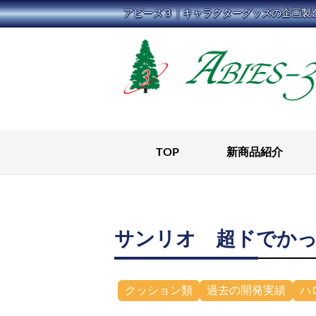
コ
アビーズ３｜キャラクターグッズの企画製
ン
テ
ン
ツ
に
ス
キ
TOP
新商品紹介
ッ
プ
サンリオ 超ドでか
クッション類
過去の開発実績
ハ