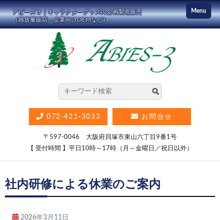
コ
Menu
アビーズ３｜キャラクターグッズの企画製造販売
ン
（雑貨量販店・企業向けOEMなど）
テ
ン
ツ
に
ス
キ
ッ
072-421-3033
お問合せ
プ
〒597-0046 大阪府貝塚市東山六丁目9番1号
【 受付時間 】平日10時～17時（月～金曜日／祝日以外）
社内研修による休業のご案内
2026年3月11日